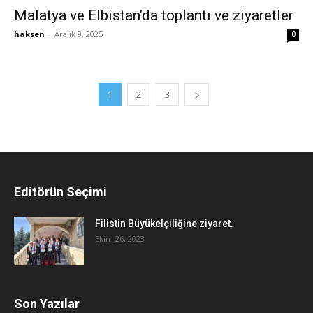
Malatya ve Elbistan’da toplantı ve ziyaretler
haksen
-
Aralık 9, 2025
0
1
2
3
Editörün Seçimi
Filistin Büyükelçiliğine ziyaret.
Ekim 26, 2023
Son Yazılar